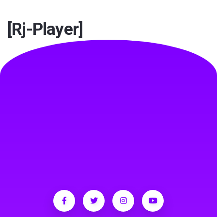
TEST
[rj-Player]