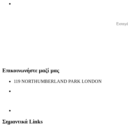
Επικοινωνήστε μαζί μας
119 NORTHUMBERLAND PARK LONDON
mgrgreekradio@gmail.com
lallispan@gmail.com
07438178434
Σημαντικά Links