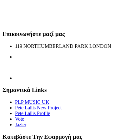
Επικοινωνήστε μαζί μας
119 NORTHUMBERLAND PARK LONDON
mgrgreekradio@gmail.com
lallispan@gmail.com
07438178434
Σημαντικά Links
PLP MUSIC UK
Pete Lallis New Project
Pete Lallis Profile
Vote
Jazler
Κατεβάστε Tην Eφαρμογή μας